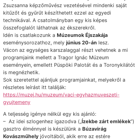
Zsuzsanna képzőművész vezetésével mindenki saját
kitűzőt és gyűrűt készíthetett ezzel az egyedi
technikával. A csatolmányban egy kis képes
összefoglalót láthatnak az ékszerekről.
Idén is csatlakozunk a
Múzeumok Éjszakája
eseménysorozathoz, mely
június 20-án
lesz.
Vácon az egységes karszalaggal részt vehetnek a mi
programjaink mellett a Tragor Ignác Múzeum
eseményein, emellett Püspöki Palotát és a Toronykilátót
is megnézhetik.
Sok szeretettel ajánljuk programjainkat, melyekről a
részletes leírást itt találják:
https://muzej.hu/muzeum/vaci-egyhazmuveszeti-
gyujtemeny
A teljesség igénye nélkül egy kis ajánló:
– Az idei szlogenhez igazodva („
Ízekbe zárt emlékek
”)
gasztro élménnyel is készülünk a
Búzavirág
Kovászműhely
jóvoltából, akik erre az estére