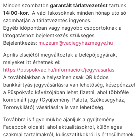
Minden szombaton
garantált tárlatvezetést
tartunk
14:00-kor.
A váci lakosoknak minden hónap utolsó
szombatján a tárlatvezetés ingyenes.
Egyéb időpontban vagy nagyobb csoportoknak a
látogatáshoz bejelentkezés szükséges.
Bejelentkezés:
muzeum@vaciegyhazmegye.hu
Április elsejétől megváltoztak a belépőjegyárak,
melyeket itt érhetnek el:
https://puspokvac.hu/informaciok/jegyvasarlas
A továbbiakban a helyszínen csak QR kódos
bankkártyás jegyvásárlásra van lehetőség, készpénzzel
a Püspökvác kávézójában lehet fizetni, ahol többféle
kombinált jegy (Gyűjtemény, Palota, Székesegyház,
Toronykilátó) vásárlására is van lehetőség.
Továbbra is figyelmükbe ajánljuk a gyűjtemény
Facebook oldalát, ahol aktualitásokról, különleges
szakmai tartalmakról, kulisszatitkokról is értesülhetnek.