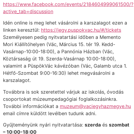
https://www.facebook.com/events/2184604999061500/?
active_tab=discussion
Idén online is meg lehet vásárolni a karszalagot ezen a
linken keresztül:
https://jegy.puspokvac.hu/#/tickets
Személyesen pedig nyitvatartási időben a Memento
Mori Kiállítóhelyen (Vác, Március 15. tér 19. Kedd-
Vasárnap-10:00-18:00), a Pannónia Házban (Vác,
Köztársaság út 19. Szerda-Vasárnap 10:00-18:00),
valamint a PüspökVác kávézóban (Vác, Galamb utca 1.
Hétfő-Szombat 9:00-16:30) lehet megvásárolni a
karszalagot.
Továbbra is sok szeretettel várjuk az iskolás, óvodás
csoportokat múzeumpedagógiai foglalkozásinkra.
További információkat a
muzeum@vaciegyhazmegye.hu
email címre küldött levélben tudunk adni.
Gyűjteményünk nyári nyitvatartása:
szerda
és
szombat
– 10:00-18:00