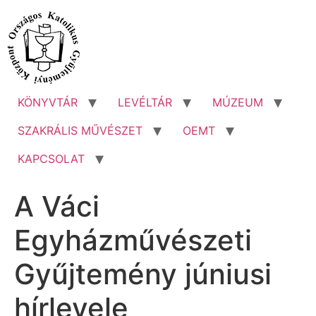
Ugrás
a
tartalomhoz
KÖNYVTÁR
LEVÉLTÁR
MÚZEUM
SZAKRÁLIS MŰVÉSZET
OEMT
KAPCSOLAT
A Váci
Egyházművészeti
Gyűjtemény júniusi
hírlevele