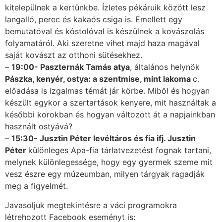
kitelepülnek a kertünkbe. Ízletes pékáruik között lesz
langalló, perec és kakaós csiga is. Emellett egy
bemutatóval és kóstolóval is készülnek a kovászolás
folyamatáról. Aki szeretne vihet majd haza magával
saját kovászt az otthoni sütésekhez.
–
19:00- Paszternák Tamás atya
, általános helynök
Pászka, kenyér, ostya: a szentmise, mint lakoma
c.
előadása is izgalmas témát jár körbe. Miből és hogyan
készült egykor a szertartások kenyere, mit használtak a
későbbi korokban és hogyan változott át a napjainkban
használt ostyává?
–
15:30- Jusztin Péter levéltáros és fia ifj. Jusztin
Péter
különleges Apa-fia tárlatvezetést fognak tartani,
melynek különlegessége, hogy egy gyermek szeme mit
vesz észre egy múzeumban, milyen tárgyak ragadják
meg a figyelmét.
Javasoljuk megtekintésre a váci programokra
létrehozott Facebook eseményt is: