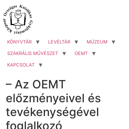
Ugrás
a
tartalomhoz
KÖNYVTÁR
LEVÉLTÁR
MÚZEUM
SZAKRÁLIS MŰVÉSZET
OEMT
KAPCSOLAT
– Az OEMT
előzményeivel és
tevékenységével
foglalkozó