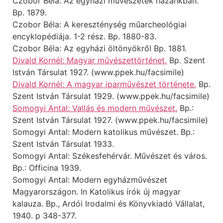
Czobor Béla: Az egyházi művészetek hazánkban.
Bp. 1879.
Czobor Béla: A kereszténység műarcheológiai
encyklopédiája. 1-2 rész. Bp. 1880-83.
Czobor Béla: Az egyházi öltönyökről Bp. 1881.
Divald Kornél: Magyar művészettörténet.
Bp. Szent
István Társulat 1927. (www.ppek.hu/facsimile)
Divald Kornél: A magyar iparművészet története.
Bp.
Szent István Társulat 1929. (www.ppek.hu/facsimile)
Somogyi Antal: Vallás és modern művészet.
Bp.:
Szent István Társulat 1927. (www.ppek.hu/facsimile)
Somogyi Antal: Modern katolikus művészet. Bp.:
Szent István Társulat 1933.
Somogyi Antal: Székesfehérvár. Művészet és város.
Bp.: Officina 1939.
Somogyi Antal: Modern egyházművészet
Magyarországon. In Katolikus írók új magyar
kalauza. Bp., Ardói Irodalmi és Könyvkiadó Vállalat,
1940. p 348-377.