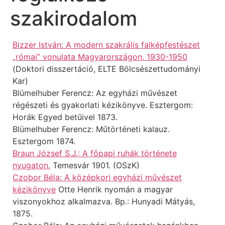
szakirodalom
Bizzer István: A modern szakrális falképfestészet
„római” vonulata Magyarországon, 1930-1950
(Doktori disszertáció, ELTE Bölcsészettudományi
Kar)
Blümelhuber Ferencz: Az egyházi művészet
régészeti és gyakorlati kézikönyve. Esztergom:
Horák Egyed betűivel 1873.
Blümelhuber Ferencz: Műtörténeti kalauz.
Esztergom 1874.
Braun József S.J.: A főpapi ruhák története
nyugaton.
Temesvár 1901. (OSzK)
Czobor Béla: A középkori egyházi művészet
kézikönyve
Otte Henrik nyomán a magyar
viszonyokhoz alkalmazva. Bp.: Hunyadi Mátyás,
1875.