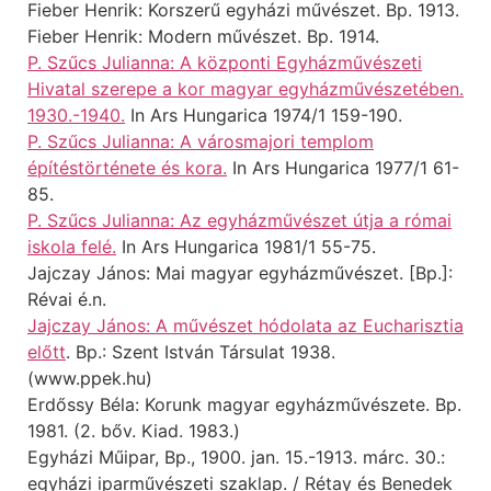
Fieber Henrik: Korszerű egyházi művészet. Bp. 1913.
Fieber Henrik: Modern művészet. Bp. 1914.
P. Szűcs Julianna: A központi Egyházművészeti
Hivatal szerepe a kor magyar egyházművészetében.
1930.-1940.
In Ars Hungarica 1974/1 159-190.
P. Szűcs Julianna: A városmajori templom
építéstörténete és kora.
In Ars Hungarica 1977/1 61-
85.
P. Szűcs Julianna: Az egyházművészet útja a római
iskola felé.
In Ars Hungarica 1981/1 55-75.
Jajczay János: Mai magyar egyházművészet. [Bp.]:
Révai é.n.
Jajczay János: A művészet hódolata az Eucharisztia
előtt
. Bp.: Szent István Társulat 1938.
(www.ppek.hu)
Erdőssy Béla: Korunk magyar egyházművészete. Bp.
1981. (2. bőv. Kiad. 1983.)
Egyházi Műipar, Bp., 1900. jan. 15.-1913. márc. 30.:
egyházi iparművészeti szaklap. / Rétay és Benedek