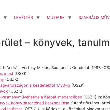
LEVÉLTÁR
MÚZEUM
SZAKRÁLIS MŰV
erület – könyvek, tanul
th András, Vértesy Miklós. Budapest : Gondolat, 1987. (OS
és most
(OSZK)
ny
(OSZK)
Magyarországon a kezdetektől 1730-ig
(OSZK)
ányok
(OSZK)
 olvasmányműveltsége a Kárpát-medencében
(OSZK) In: Kön
nyvek könyvtártörténeti hasznosítása
Kutatástörténeti átte
yvfestészet
(OSZK) / In: Kódexek a középkori Magyarorszá