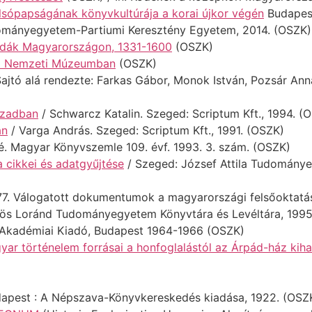
sópapságának könyvkultúrája a korai újkor végén
Budapes
mányegyetem-Partiumi Keresztény Egyetem, 2014. (OSZK)
mdák Magyarországon, 1331-1600
(OSZK)
e a Nemzeti Múzeumban
(OSZK)
ajtó alá rendezte: Farkas Gábor, Monok István, Pozsár Ann
zázadban
/ Schwarcz Katalin. Szeged: Scriptum Kft., 1994. (
an
/ Varga András. Szeged: Scriptum Kft., 1991. (OSZK)
. Magyar Könyvszemle 109. évf. 1993. 3. szám. (OSZK)
a cikkei és adatgyűjtése
/ Szeged: József Attila Tudomány
7. Válogatott dokumentumok a magyarországi felsőoktatás 
tvös Loránd Tudományegyetem Könyvtára és Levéltára, 1995
Akadémiai Kiadó, Budapest 1964-1966 (OSZK)
r történelem forrásai a honfoglalástól az Árpád-ház kiha
dapest : A Népszava-Könyvkereskedés kiadása, 1922. (OSZ