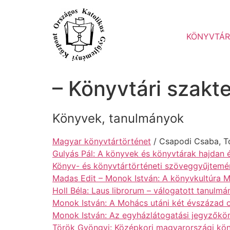
Ugrás
a
tartalomhoz
KÖNYVTÁR
– Könyvtári szakt
Könyvek, tanulmányok
Magyar könyvtártörténet
/ Csapodi Csaba, Tó
Gulyás Pál: A könyvek és könyvtárak hajdan 
Könyv- és könyvtártörténeti szöveggyűjtemé
Madas Edit – Monok István: A könyvkultúra 
Holl Béla: Laus librorum – válogatott tanulm
Monok István: A Mohács utáni két évszázad
Monok István: Az egyházlátogatási jegyzőkö
Török Gyöngyi: Középkori magyarországi kön