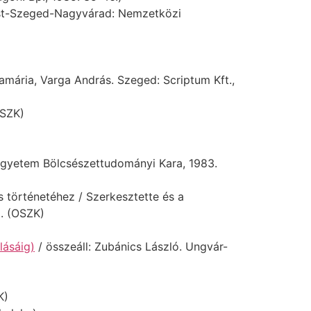
t-Szeged-Nagyvárad: Nemzetközi
amária, Varga András. Szeged: Scriptum Kft.,
OSZK)
egyetem Bölcsészettudományi Kara, 1983.
történetéhez / Szerkesztette és a
. (OSZK)
lásáig)
/ összeáll: Zubánics László. Ungvár-
K)