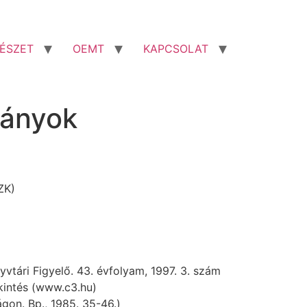
ÉSZET
OEMT
KAPCSOLAT
mányok
ZK)
yvtári Figyelő. 43. évfolyam, 1997. 3. szám
kintés (www.c3.hu)
gon. Bp., 1985. 35-46.)