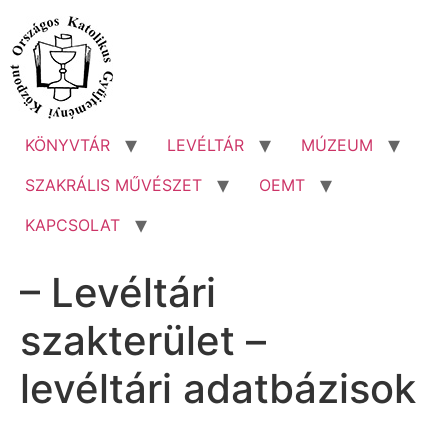
Ugrás
a
tartalomhoz
KÖNYVTÁR
LEVÉLTÁR
MÚZEUM
SZAKRÁLIS MŰVÉSZET
OEMT
KAPCSOLAT
– Levéltári
szakterület –
levéltári adatbázisok